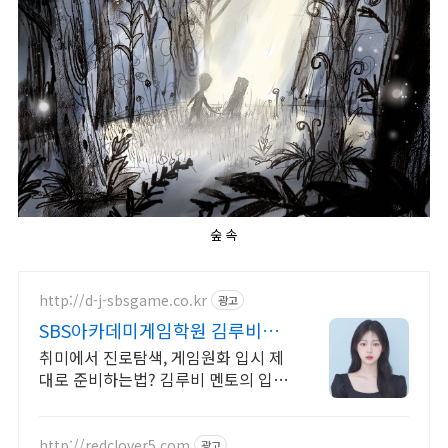
숲 속
http://d-j-sbsgame.co.kr
광고
SBS아카데미게임학원 김루비
6~7등급도 명문대가 가능?
취미에서 진로탐색, 게임원화 입시 제
대로 준비하는법? 김루비 멘토의 입시
전략 게임원화 수업 하나로 3D&UIUX
까지! 입시 성공은 올라운더에게!
http://redclover5.com
광고