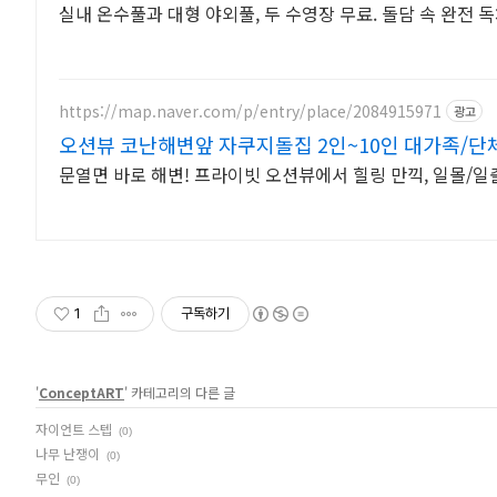
실내 온수풀과 대형 야외풀, 두 수영장 무료. 돌담 속 완전 
https://map.naver.com/p/entry/place/2084915971
광고
오션뷰 코난해변앞 자쿠지돌집 2인~10인 대가족/단
문열면 바로 해변! 프라이빗 오션뷰에서 힐링 만끽, 일몰/
1
구독하기
'
ConceptART
' 카테고리의 다른 글
자이언트 스텝
(0)
나무 난쟁이
(0)
무인
(0)