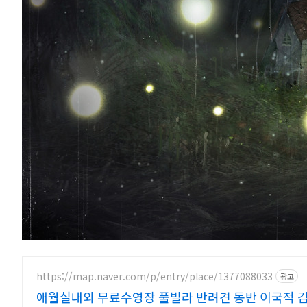
https://map.naver.com/p/entry/place/1377088033
광고
애월실내외 무료수영장 풀빌라 반려견 동반 이국적 