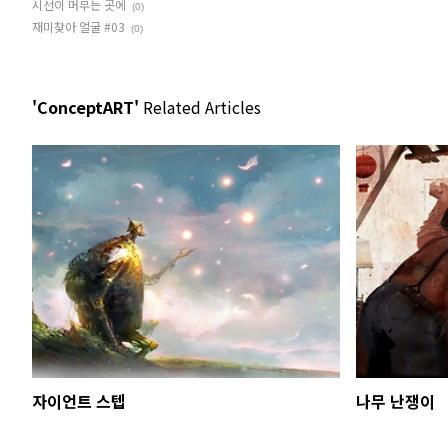
시선이 머무는 곳에
(0)
재미찾아 얼굴 #03
(0)
'ConceptART'
Related Articles
자이언트 스텝
나무 난쟁이