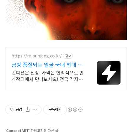
https://m.bunjang.co.kr/
광고
금방 품절되는 얼굴 국내 최대 브
랜드 중고거래
컨디션은 신상, 가격은 합리적으로 번
개장터에서 만나보세요! 전국 각지에
서 올라오는 전국구 최다 상품 매일
10만 개 이상의 신규 상품 업로드
공감
구독하기
'
ConceptART
' 카테고리의 다른 글