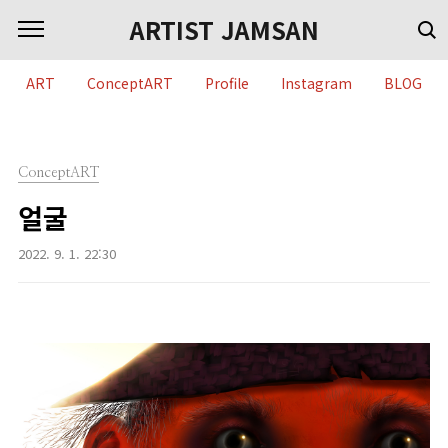
본문 바로가기
ARTIST JAMSAN
ART
ConceptART
Profile
Instagram
BLOG
ConceptART
얼굴
2022. 9. 1. 22:30