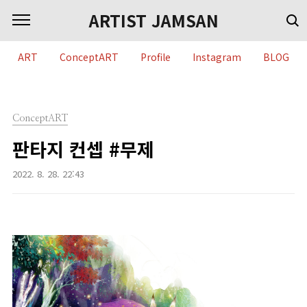
본문 바로가기
ARTIST JAMSAN
ART
ConceptART
Profile
Instagram
BLOG
ConceptART
판타지 컨셉 #무제
2022. 8. 28. 22:43