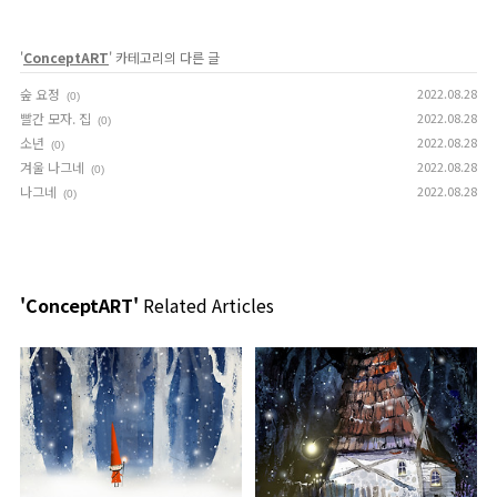
'
ConceptART
' 카테고리의 다른 글
숲 요정
2022.08.28
(0)
빨간 모자. 집
2022.08.28
(0)
소년
2022.08.28
(0)
겨울 나그네
2022.08.28
(0)
나그네
2022.08.28
(0)
'ConceptART'
Related Articles