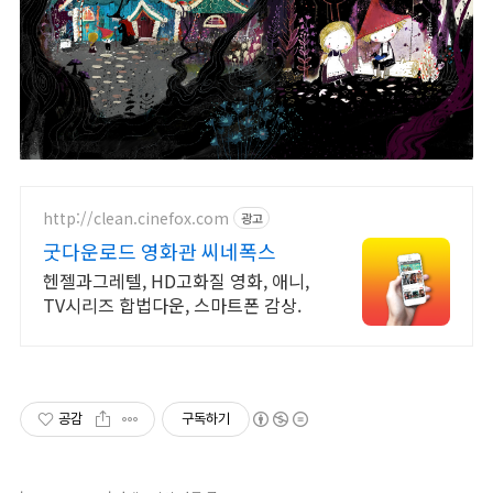
http://clean.cinefox.com
광고
굿다운로드 영화관 씨네폭스
헨젤과그레텔, HD고화질 영화, 애니,
TV시리즈 합법다운, 스마트폰 감상.
공감
구독하기