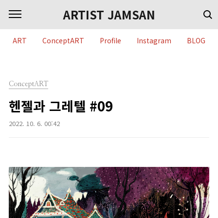
본문 바로가기
ARTIST JAMSAN
ART
ConceptART
Profile
Instagram
BLOG
ConceptART
헨젤과 그레텔 #09
2022. 10. 6. 00:42