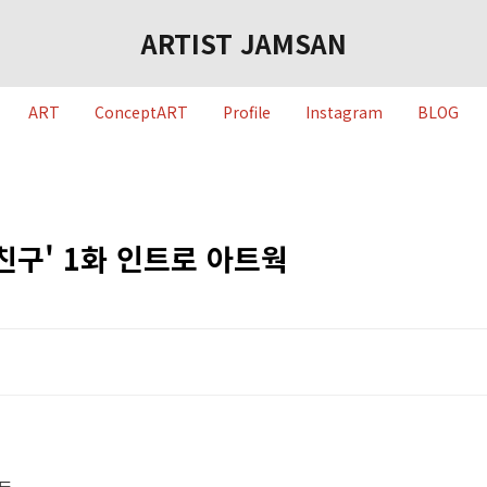
ARTIST JAMSAN
ART
ConceptART
Profile
Instagram
BLOG
자친구' 1화 인트로 아트웍