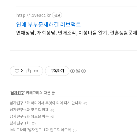
http://loveact.kr
광고
연애 부부문제해결 러브액트
연애상담, 재회상담, 연애조작, 이성마음 알기, 결혼생활문
2
구독하기
'
남자친구
' 카테고리의 다른 글
남자친구-5화 어디에서 무엇이 되어 다시 만나랴
(0)
남자친구-4화 빛으로 함께
(0)
남자친구-3화 외로운 마음
(0)
남자친구-1화
(0)
tvN 드라마 '남자친구' 1화 인트로 아트웍
(0)