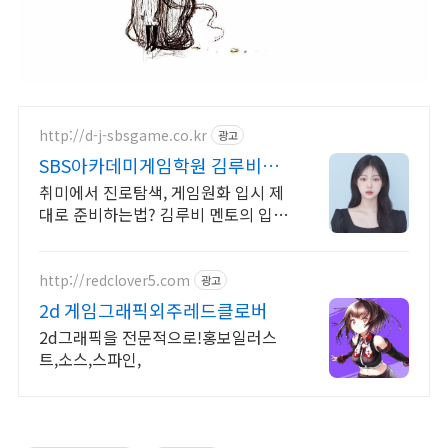
http://d-j-sbsgame.co.kr
광고
SBS아카데미게임학원 김루비
6~7등급도 명문대가 가능?
취미에서 진로탐색, 게임원화 입시 제
대로 준비하는법? 김루비 멘토의 입시
전략 게임원화 수업 하나로 3D&UIUX
까지! 입시 성공은 올라운더에게!
http://redclover5.com
광고
2d 게임그래픽외주레드클로버
2d그래픽을 전문적으로!홍보일러스
트,소스,스파인,