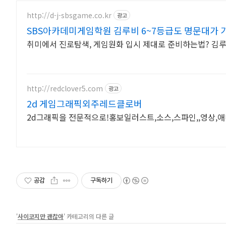
http://d-j-sbsgame.co.kr
광고
SBS아카데미게임학원 김루비 6~7등급도 명문대가 
취미에서 진로탐색, 게임원화 입시 제대로 준비하는법? 김루비
http://redclover5.com
광고
2d 게임그래픽외주레드클로버
2d그래픽을 전문적으로!홍보일러스트,소스,스파인,,영상,
공감
구독하기
'
사이코지만 괜찮아
' 카테고리의 다른 글